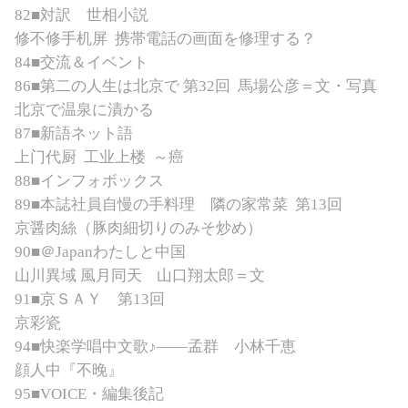
8
2
■対訳 世相小説
修不修手机屏
携帯電話の画面を修理する？
8
4■交流＆イベント
86
■第二の人生は北京で 第
32
回
馬場公彦＝文・写真
北京で温泉に漬かる
87■新語ネット語
上门代厨
工业上楼
～
癌
88■
インフォボックス
89■
本誌社員自慢の手料理 隣の家常菜
第
1
3回
京醤肉絲（豚肉細切りのみそ炒め）
9
0
■＠
J
apan
わたしと中国
山川異域
風月同天
山口翔太郎＝文
91■京ＳＡＹ 第
1
3
回
京彩瓷
94■
快楽学唱中文歌
♪――
孟群
小林千恵
顔人中
『
不晚
』
95■VOICE
・編集後記