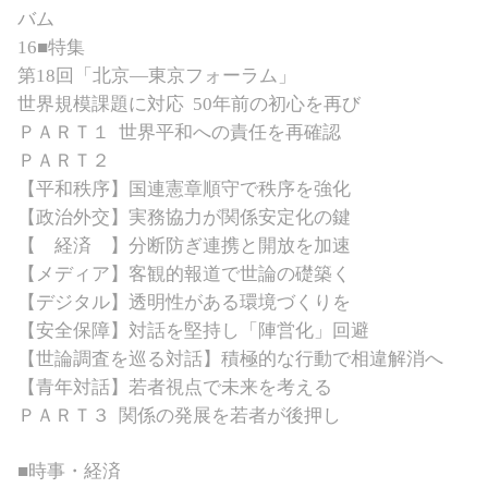
バム
16■特集
第
18
回「北京
―
東京フォーラム」
世界規模課題に対応
50年前の初心を再び
ＰＡＲＴ１
世界平和への責任を再確認
ＰＡＲＴ２
【平和秩序】国連憲章順守で秩序を強化
【政治外交】実務協力が関係安定化の鍵
【 経済 】分断防ぎ連携と開放を加速
【メディア】客観的報道で世論の礎築く
【デジタル】透明性がある環境づくりを
【安全保障】対話を堅持し「陣営化」回避
【世論調査を巡る対話】積極的な行動で相違解消へ
【青年対話】若者視点で未来を考える
ＰＡＲＴ３
関係の発展を若者が後押し
■時事・経済