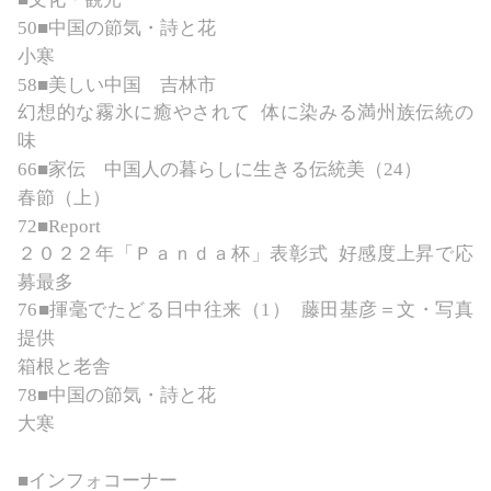
50
■
中国の節気・詩と花
小寒
58
■美しい中国
吉林市
幻想的な霧氷に癒やされて
体に染みる満州族伝統の
味
66
■家伝 中国人の暮らしに生きる伝統美（
24
）
春節（上）
72
■
R
eport
２０２２年「Ｐａｎｄａ杯」表彰式
好感度上昇で応
募最多
76
■揮毫でたどる日中往来
（
1）
藤田基彦＝文・写真
提供
箱根と老舎
78■中国の節気・詩と花
大寒
■
インフォコーナー