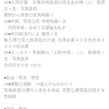
42
■
人民日報・元東京特派員が語るあの時（
1）
張雲
方＝文・写真提供
農村から突然の支局再建へ
44
■中国、望見心耳
木村知義＝文
「共同富裕」をめぐる謬論を糺す
46■中日経済のいま
陳言＝文
輸入博で見た貿易拡大の道
日本企業４００社含め３
０００社出展
4
8■
エッセイ・草創期の『人民中国』（
1）
劉徳有＝
文・写真提供
北京行きのきっかけ
■社会・民生・歴史
5
4■躍動と感動 1
4
億人のものがたり
高速鉄道の運行と安全を保証
完璧な継電器目指す女
性技師
■文化・観光