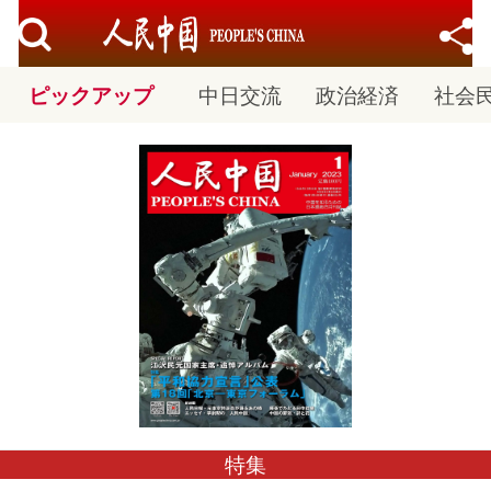
ピックアップ
中日交流
政治経済
社会
社会民生
文化观光
購読
十九大
特集