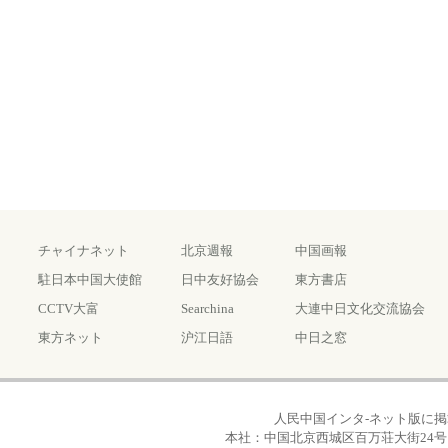
チャイナネット
北京週報
中国画報
駐日本中国大使館
日中友好協会
東方書店
CCTV大富
Searchina
大連中日文化交流協会
東方ネット
沪江日語
中日之窓
人民中国インタ-ネット版に
本社：中国北京西城区百万荘大街24号 TEL: 