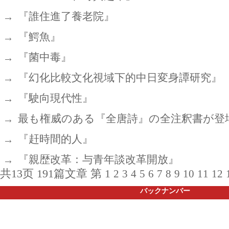
『誰住進了養老院』
『鰐魚』
『菌中毒』
『幻化比較文化視域下的中日変身譚研究』
『駛向現代性』
最も権威のある『全唐詩』の全注釈書が登
『赶時間的人』
『親歴改革：与青年談改革開放』
共13页 191篇文章 第
1
2
3
4
5
6
7
8
9
10
11
12
バックナンバー