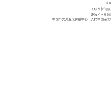
京I
互联网新闻信息
违法和不良信息举
中国外文局亚太传播中心（人民中国杂志