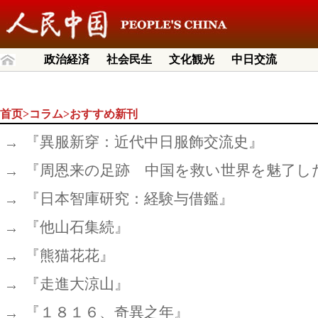
政治経済
社会民生
文化観光
中日交流
首页
>
コラム
>
おすすめ新刊
『異服新穿：近代中日服飾交流史』
『周恩来の足跡 中国を救い世界を魅了し
『日本智庫研究：経験与借鑑』
『他山石集続』
『熊猫花花』
『走進大涼山』
『１８１６、奇異之年』