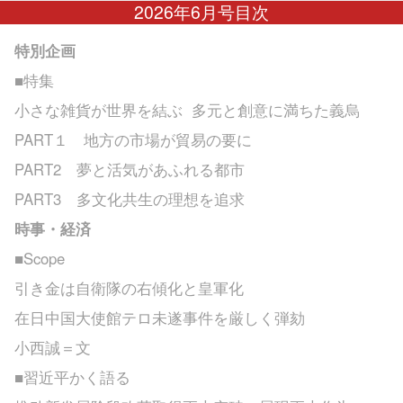
2026年6月号目次
特別企画
■特集
小さな雑貨が世界を結ぶ
多元と創意に満ちた義烏
PART１ 地方の市場が貿易の要に
PART2 夢と活気があふれる都市
PART3 多文化共生の理想を追求
時事・経済
■Scope
引き金は自衛隊の右傾化と皇軍化
在日中国大使館テロ未遂事件を厳しく弾劾
小西誠＝文
■習近平かく語る