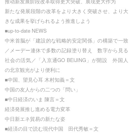
推动新发展阶段改革取得更大突破、展现更大作为
新たな発展段階の改革をより大きく突破させ、より大
きな成果を挙げられるよう推進しよう
■up-to-date NEWS
中米首脳が「建設的な戦略的安定関係」の構築で一致
／メーデー連休で多数の記録塗り替え 数字から見る
社会の活気／「入京通
GO BEIJING」が開設 外国人
の北京観光がより便利に
■中国、望見心耳 木村知義＝文
中国の友人からの二つの「問い」
■中日経済のいま 陳言＝文
経済発展推し進める電力変革
中日新エネ貿易の新たな姿
■経済の目で読む現代中国 田代秀敏＝文