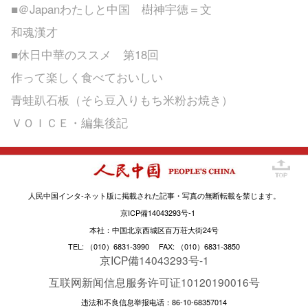
■＠Japanわたしと中国 樹神宇徳＝文
和魂漢才
■休日中華のススメ 第18回
作って楽しく食べておいしい
青蛙趴石板（そら豆入りもち米粉お焼き）
ＶＯＩＣＥ・編集後記
人民中国インタ-ネット版に掲載された記事・写真の無断転載を禁じます。
京ICP備14043293号-1
本社：中国北京西城区百万荘大街24号
TEL: （010）6831-3990 FAX: （010）6831-3850
京ICP備14043293号-1
互联网新闻信息服务许可证10120190016号
违法和不良信息举报电话：86-10-68357014