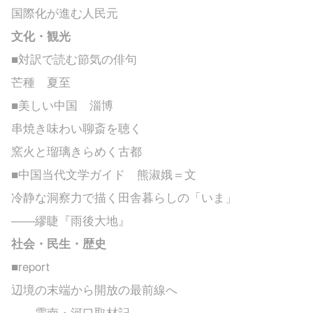
国際化が進む人民元
文化・観光
■対訳で読む節気の俳句
芒種 夏至
■美しい中国 淄博
串焼き味わい聊斎を聴く
窯火と瑠璃きらめく古都
■中国当代文学ガイド 熊淑娥＝文
冷静な洞察力で描く田舎暮らしの「いま」
――繆睫『雨後大地』
社会・民生・歴史
■report
辺境の末端から開放の最前線へ
――雲南・河口取材記