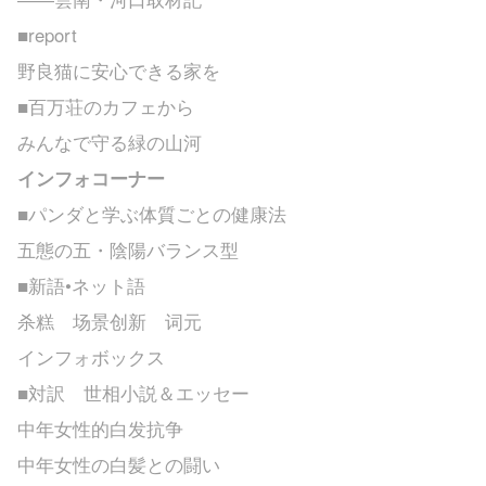
■report
野良猫に安心できる家を
■百万荘のカフェから
みんなで守る緑の山河
インフォコーナー
■パンダと学ぶ体質ごとの健康法
五態の五・陰陽バランス型
■新語•ネット語
杀糕 场景创新 词元
インフォボックス
■対訳 世相小説＆エッセー
中年女性的白发抗争
中年女性の白髪との闘い